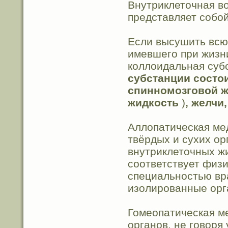
Внутриклеточная во
представляет собой
Если высушить всю
имевшего при жизни 
коллоидальная субс
субстанции состои
спинномозговой ж
жидкость
)
, желчи
Аллопатическая ме
твёрдых и сухих ор
внутриклеточных жи
соответствует физи
специальностью вра
изолированные орг
Гомеопатическая м
органов, не говоря