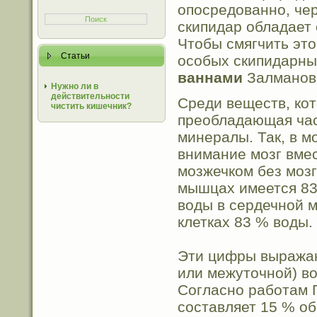
опосредованно, чер
скипидар обладает
Чтобы смягчить эт
Статьи
особых скипидарны
ваннами
Залманов
Нужно ли в
действительности
Среди веществ, кот
чистить кишечник?
преобладающая час
минералы. Так, в м
внимание мозг вмес
мозжечком без мозг
мышцах имеется 83 
воды в сердечной м
клетках 83 % воды.
Эти цифры выражаю
или межуточной) во
Согласно работам 
составляет 15 % об