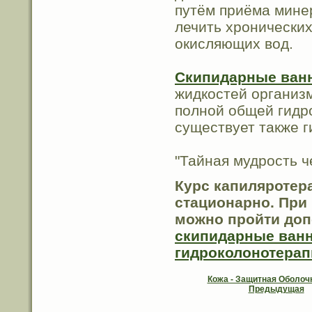
путём приёма мине
лечить хронически
окисляющих вод.
Скипидарные ван
жидкостей организ
полной общей гидр
существует также г
"Тайная мудрость ч
Курс капиляротер
стационарно. При 
можно пройти доп
скипидарные ван
гидроколонотерап
Кожа - Защитная Оболоч
Предыдущая