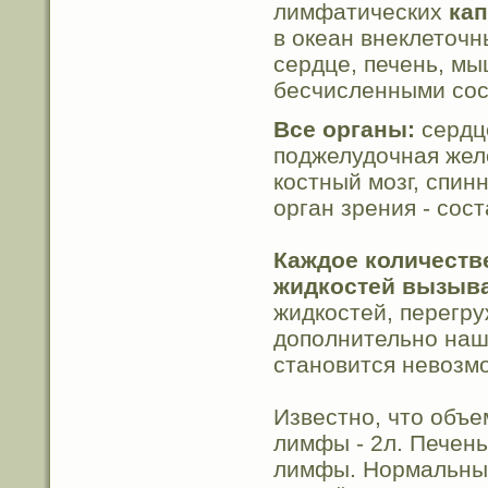
лимфатических
ка
в океан внеклеточны
сердце, печень, мы
бесчисленными сос
Все органы:
сердце
поджелудочная жел
костный мозг, спинн
орган зрения - сос
Каждое количеств
жидкостей вызыва
жидкостей, перегр
дополнительно наш
становится невозм
Известно, что объе
лимфы - 2л. Печень
лимфы. Нормальный