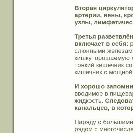
Вторая циркулятор
артерии, вены, к
узлы, лимфатичес
Третья разветвлё
включает в себя:
р
слюнными железами
кишку, орошаемую 
тонкий кишечник с
кишечник с мощной
И хорошо запомни
вводимое в пищевар
жидкость.
Следоват
канальцев, в кото
Наряду с большими
рядом с многочисл