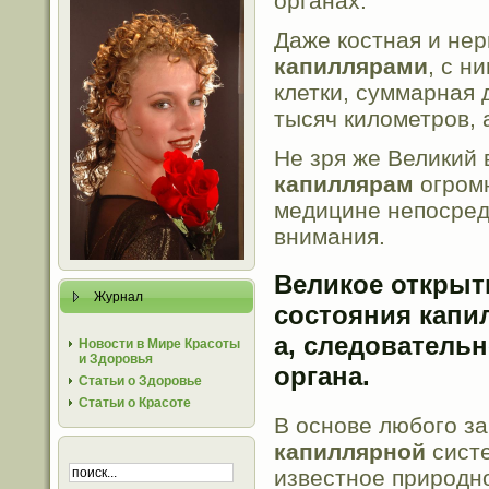
органах.
Даже костная и нер
капиллярами
, с н
клетки, суммарная 
тысяч километров, 
Не зря же Великий 
капиллярам
огромн
медицине непосред
внимания.
Великое открыти
Журнал
состояния капил
а, следовательн
Новости в Мире Красоты
и Здоровья
органа.
Статьи о Здоровье
Статьи о Красоте
В основе любого з
капиллярной
систе
известное природн