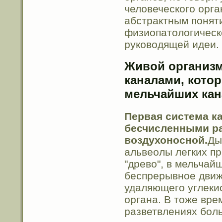
человеческого орг
абстрактным понят
физиопатологическо
руководящей идеи.
Живой организм
каналами, кото
мельчайших кан
Первая система к
бесчисленными ра
воздухоносной.
Ды
альвеолы легких п
"древо", в мельчай
беспрерывное движ
удаляющего углекис
органа. В тоже вре
разветвлениях бол