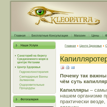
Главная
Бесплатные Консультации
Магазин
Цены
Ф
Наши Услуги
Главная
Центр Здоровья
С
Санаторий на берегу
Капилляроте
Средиземного моря в
центре Нетании
Центр Здоровья
Гидроколонотерапия
Почему так важны
Скипидарные Ванны
Залманова
чём суть капилля
Оздоровительные
Процедуры
Капилляры
– самы
нашем организме п
Фотогалерея
практически везде, 