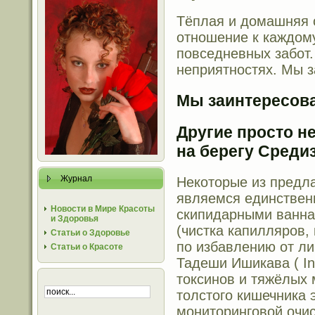
Тёплая и домашняя 
отношение к каждому
повседневных забот
неприятностях.
Мы з
Мы заинтересова
Другие просто н
на берегу Среди
Журнал
Некоторые из предл
являемся единствен
Новости в Мире Красоты
скипидарными ванна
и Здоровья
(чистка капилляров,
Статьи о Здоровье
по избавлению от л
Статьи о Красоте
Тадеши Ишикава (
In
токсинов и тяжёлых 
толстого кишечника
мониторинговой очис