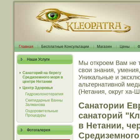
Главная
Бесплатные Консультации
Магазин
Цены
Ф
Наши Услуги
Мы откроем Вам не т
свои знания, умения
Санаторий на берегу
Уникальные и экскл
Средиземного моря в
центре Нетании
альтернативной мед
Центр Здоровья
(Нетания, округ ха-Ш
Гидроколонотерапия
Скипидарные Ванны
Санатории Ев
Залманова
Оздоровительные
санаторий "Кл
Процедуры
в Нетании, че
Фотогалерея
Средиземного