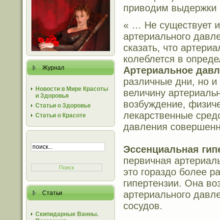
приводим выдержки и
« … Не существует 
артериального давл
сказать, что артери
колеблется в опред
Журнал
Артериальное давл
различные дни, но и 
Новости в Мире Красоты
величину артериаль
и Здоровья
возбуждение, физиче
Статьи о Здоровье
лекарственные сред
Статьи о Красоте
давления совершенн
Эссенциальная гип
первичная артериаль
это гораздо более 
гипертензии. Она во
артериального давл
Статьи
сосудов.
Скипидарные Ванны.