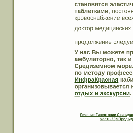
становятся эласти
таблетками
, посто
кровоснабжение всех 
доктор медицинских
продолжение следует
У нас Вы можете
пр
амбулаторно, так 
Средиземном море.
по методу професс
ИнфраКрасная
каби
организовывается 
отдых и экскурсии
.
Лечение Гипертонии Скипида
часть 3 )< Преды