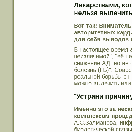
Лекарствами, ко
нельзя вылечить
Вот так! Вниматель
авторитетных кард
для себя выводов 
В настоящее время а
неизлечимой", "её н
снижение АД, но не 
болезнь (ГБ)". Совр
реальной борьбы с Г
можно вылечить или 
"
Устрани причину
Именно это за нес
комплексом проце
А.С.Залманова, инфр
биологической связь