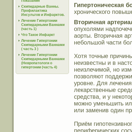
Показания
Гипертоническая б
Скипидарные Ванны.
хронического повыш
Профилактика
Инсультов и Инфарктов.
Лечение Гипертонии
Вторичная артериа
Скипидарными Ваннами
опухолями надпочечн
(часть 1)
аорты. Вторичная ар
Что Такое Инфаркт
Лечение Гипертонии
небольшой части бол
Скипидарными Ваннами
( часть 3 )
Хотя точные причины
Лечение Гипертонии
Скипидарными Ваннами
неизвестны и в нас
(Невропатологи о
гипертонии (часть 4)
неизлечимой, но изм
позволяют поддержи
уровне. Для лечения
лекарственные средс
средства, и у некот
можно уменьшить или
или заменив один пр
Приём гипотензивно
периферических сос