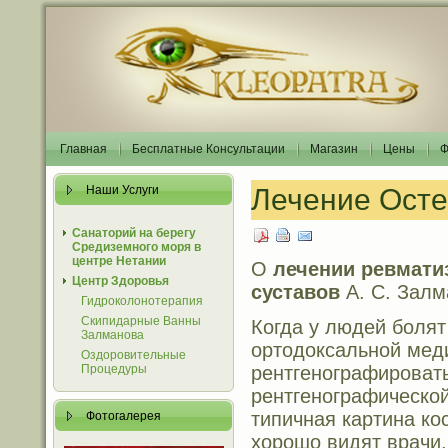
Главная
Бесплатные Консультации
Магазин
Цены
Ф
Наши Услуги
Лечение Осте
Санаторий на берегу
Средиземного моря в
центре Нетании
О
лечении ревмати
Центр Здоровья
суставов
А. С. Залм
Гидроколонотерапия
Скипидарные Ванны
Когда у людей болят 
Залманова
ортодоксальной мед
Оздоровительные
рентгенографировать
Процедуры
рентгенографическо
типичная картина ко
Фотогалерея
хорошо видят врачи.