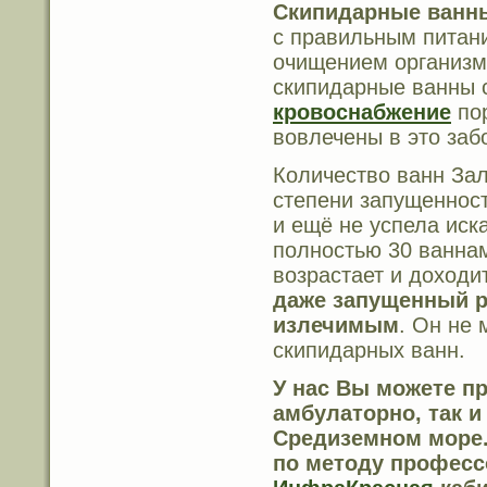
Скипидарные ванн
с правильным питан
очищением организма
скипидарные ванны 
кровоснабжение
пор
вовлечены в это заб
Количество ванн Зал
степени запущенност
и ещё не успела иск
полностью 30 ваннам
возрастает и доходи
даже запущенный
излечимым
. Он не
скипидарных ванн.
У нас Вы можете
пр
амбулаторно, так 
Средиземном море.
по методу професс