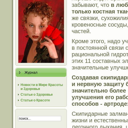
забывают, что
в люб
только костная тка
же связки, сухожили
кровеносные сосуды,
частей.
Кроме этого, надо у
в постоянной связи 
рациональной гидрот
этих 11 составных 
значительные улучше
Журнал
Создавая скипида
и нервную защиту 
Новости в Мире Красоты
и Здоровья
значительно более
Статьи о Здоровье
улучшения его раб
Статьи о Красоте
способов - артроде
Скипидарные залман
жизни и естественны
легочного дыхания, 