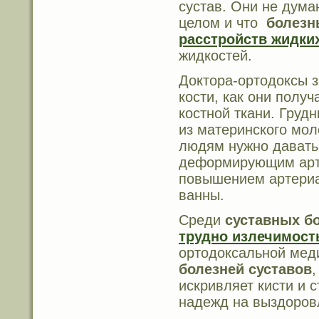
сустав. Они не дума
целом и что
болезн
расстройств жидки
жидкостей.
Доктора-ортодоксы з
кости, как они полу
костной ткани. Груд
из материнского мол
людям нужно давать 
деформирующим артр
повышением артериа
ванны.
Среди
суставных б
трудно излечимос
ортодоксальной мед
болезней суставов
,
искривляет кисти и 
надежд на выздоров