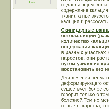
подавляющем больши
содержание кальция 
ткани), а при экзост
кальция и рассосать
Скипидарные ванн
остеомаляции (раз
количество кальци
содержании кальци
в разных участках 
наростов, они раст
путём усиления кр
восстановить его 
Для лечения ревмати
деформирующего осте
существует более со
говорит только о то
болезней.Тем не ме
новые лекарства, ко