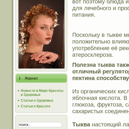
вот поэтому блюда 
для лечебного и про
питания.
Поскольку в тыкве м
положительно влияют
употребление её ре
атеросклероза.
Полезна тыква такж
отличный регулято
пектина способств
Журнал
Из органических кис
Новости в Мире Красоты
и Здоровья
яблочная кислота. В
Статьи о Здоровье
глюкоза, фруктоза, 
Статьи о Красоте
сахаристых соединен
Тыква
настоящий ла