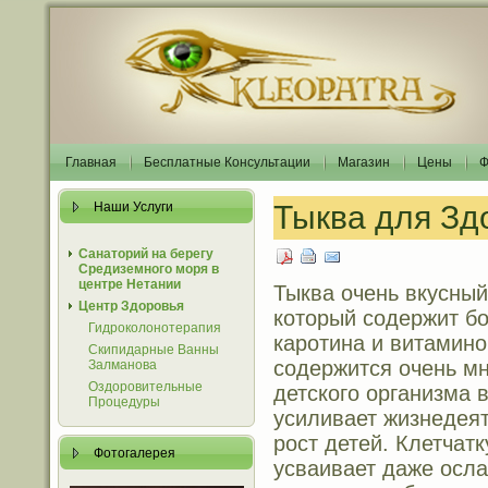
Главная
Бесплатные Консультации
Магазин
Цены
Ф
Наши Услуги
Тыква для Зд
Санаторий на берегу
Средиземного моря в
центре Нетании
Тыква очень вкусный
Центр Здоровья
который содержит б
Гидроколонотерапия
каротина и витамино
Скипидарные Ванны
содержится очень мн
Залманова
Оздоровительные
детского организма 
Процедуры
усиливает жизнедеят
рост детей. Клетчатк
Фотогалерея
усваивает даже осл