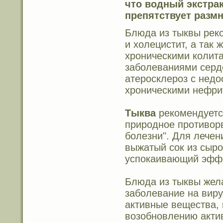
что водный экстрак
препятствует разм
Блюда из тыквы рек
и холецистит, а так
хроническими колита
заболеваниями серде
атеросклероз с недо
хроническими нефри
Тыква
рекомендуетс
природное противорв
болезни". Для лечен
выжатый сок из сыро
успокаивающий эффе
Блюда из тыквы жела
заболевание на вирус
активные вещества,
возобновлению акти