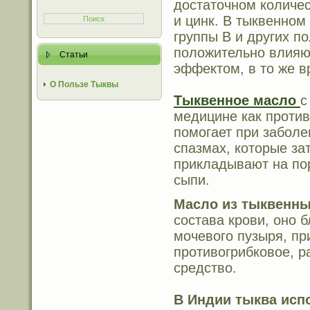
достаточном количес
и цинк. В тыквенном
группы В и других п
положительно влияю
Статьи
эффектом, в то же в
О Пользе Тыквы
Тыквенное масло
с
медицине как противо
помогает при заболе
спазмах, которые за
прикладывают на пор
сыпи.
Масло из тыквенны
состава крови, оно б
мочевого пузыря, пр
противогрибковое, 
средство.
В Индии тыква испо